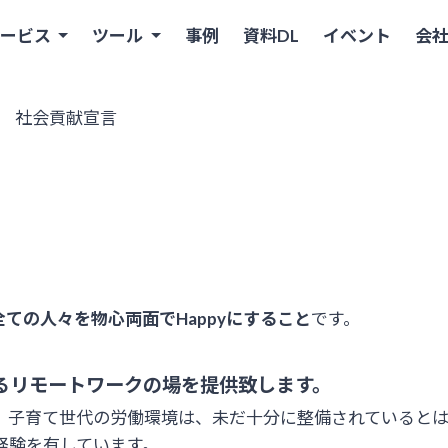
サービス
ツール
事例
資料DL
イベント
会
 社会貢献宣言
全ての人々を物心両面でHappyにすること
です。
。
るリモートワークの場を提供致します。
、子育て世代の労働環境は、未だ十分に整備されていると
経験を有しています。