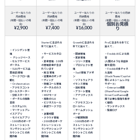
ユーザー当たりの
ユーザー当たりの
ユーザー当たりの
ユーザー当たりの月額
月額費用
月額費用
月額費用
費用
(年間一括払いの場
(年間一括払いの場
(年間一括払いの場
(年間一括払いの場合)
個別お見積
合)
合)
合)
¥2,900
¥7,400
¥16,000
り
Starterに含まれる
Growthに含まれる
Proに含まれる全てに
全てに加えて…
全てに加えて…
加えて…
・インシデント管
理
・サービスカタロ
・問題管理
・Freddy AIによる回
・ ナレッジベース
グ
・変更管理
答
・セルフサービス
・資産管理 - 100件
・リリース管理
(人間のような会話体
ポータル
の管理資産が含ま
・プロジェクト管
験を提供)
・SLA(サービス品
れています
理
・Freddyの多チャネ
質保証)管理
・発注 管理
・SaaS管理 アドオ
ル活用
・ワークフロー自
・従業員のオンボ
ン
(Slack/Teams/Copilot
動化
ーディング
・ソフトウェアラ
等によるシームレスな
・Orchestration
・待機コール管理
イセンス管理
サポート)
・アクセスコント
・ポータルのカス
・契約管理
・Enterprise検索
ロールスターター
タマイズ
・アラート管理
(SharePoint/Google
・分析スターター
・MSPモード
・アナリティクス
Drive/Confluence連
・ポータルの複数
・複数のSLA
Pro
携で必要な情報を素早
言語
・ビジネスルール
・アクセスコント
く取得)
・カスタムSSL
・承認ワークフロ
ロールPro
・サンドボックス
・マーケットプレ
ー
・チームダッシュ
・監査ログ
イスアプリ
・営業時間
ボード
・モバイルアプリ
・クラウド管理
・IP範囲制限
・1000件のオーケ
・2000件のオーケ
・5000件のオーケ
ストレーショント
ストレーショント
ストレーショント
ランザクション/ア
ランザクション/ア
ランザクション/ア
カウントごとの月
カウントごとの月
カウントごとの月
間件数
間件数
間件数