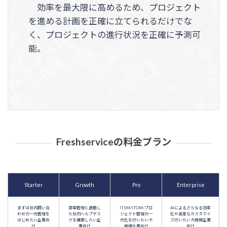
効率を最大限に高めるため、プロジェクト
を進める計画を正確に立てられるだけでな
く、プロジェクトの進行状況を正確に予測可
能。
Freshserviceの料金プラン
Starter
Growth
Pro
Enterprise
まずは社内問い合
資産管理と連動し
ITSM/ITOM/プロ
AIによるさらなる効率
わせの一元管理を
た社内ヘルプデス
ジェクト管理の一
化や高度なカスタマイ
はじめたい企業向
クを構築したい企
元化を行いたい大
ズ行いたい大規模企業
け
業向け
規模企業向け
向け