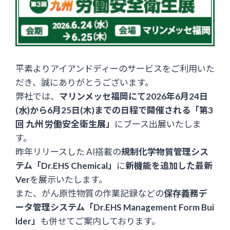
平素よりアイアンドディーのサービスをご利用いた
だき、誠にありがとうございます。
弊社では、
マリンメッセ福岡にて2026年6月24日
(水)から6月25日(木)までの日程で開催される「第3
回 九州 労働安全衛生展」
にブース出展いたしま
す。
昨年リリースした AI搭載の
規制化学物質管理シス
テム「Dr.EHS Chemical」
に
新機能を追加した最新
Ver
を展示いたします。
また、がん原性物質の作業記録などの
保存義務デ
ータ管理システム「Dr.EHS Management Form Bui
lder」
も併せてご案内しております。