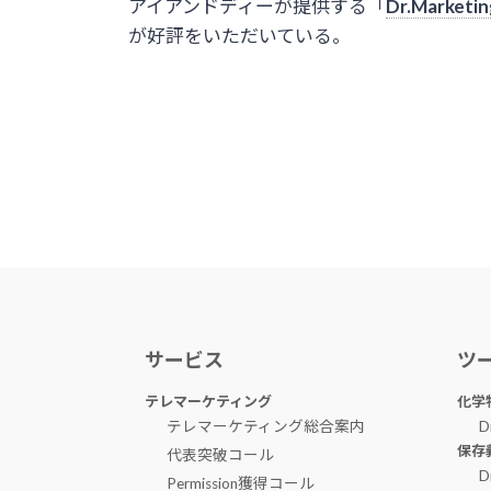
アイアンドディーが提供する「
Dr.Marketi
が好評をいただいている。
サービス
ツ
テレマーケティング
化学
テレマーケティング総合案内
D
保存
代表突破コール
D
Permission獲得コール