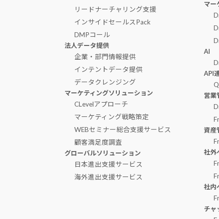
マー
リードナーチャリング支援
D
インサイドセールスPack
D
DMPコール
D
法人データ提供
AI
企業・部門情報提供
D
インテントデータ提供
AP
データクレンジング
Q
マーケティングソリューション
営業
CLevelアプローチ
D
マーケティング戦略策定
F
WEBセミナー総合支援サービス
資産
F
顧客満足度調査
社外
グローバルソリューション
F
日本進出支援サービス
F
海外進出支援サービス
社内
F
チャ