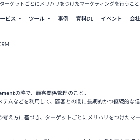
ターゲットごとにメリハリをつけたマーケティングを行うこと
サービス
ツール
事例
資料DL
イベント
会
RM
gement
の略で、
顧客関係管理
のこと。
ステムなどを利用して、顧客との間に長期的かつ継続的な
の考え方に基づき、ターゲットごとにメリハリをつけたマ