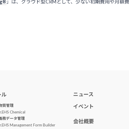
ng®
」は、クラウド型CRMとして、少ない初期費用や月額
ニュース
ール
物質管理
イベント
r.EHS Chemical
義務データ管理
会社概要
r.EHS Management Form Builder