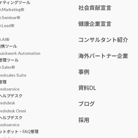
ケティングツール
社会貢献宣言
r.Marketing®
r.Seminar®
健康企業宣言
r.Lead®
コンサルタント紹介
r.AI®
I連携ツール
uickwork Automation
海外パートナー企業
管理ツール
r.Sales®
事例
reshsales Suite
管理
資料DL
reshservice
ヘルプデスク
reshdesk
ブログ
reshdesk Omni
ヘルプデスク
採用
reshservice
ットボット・FAQ管理