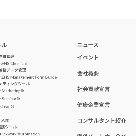
ニュース
ール
物質管理
イベント
r.EHS Chemical
義務データ管理
会社概要
r.EHS Management Form Builder
ケティングツール
社会貢献宣言
r.Marketing®
r.Seminar®
健康企業宣言
r.Lead®
コンサルタント紹介
r.AI®
I連携ツール
uickwork Automation