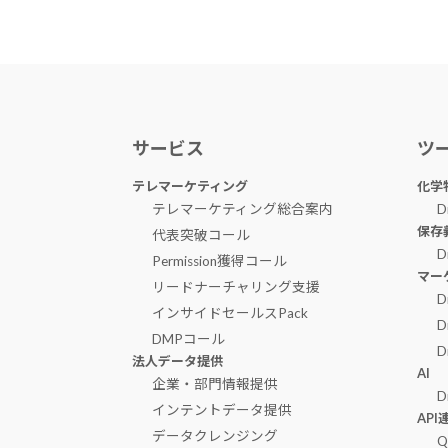
サービス
ツ
テレマーケティング
化学
テレマーケティング総合案内
D
保存
代表突破コール
D
Permission獲得コール
マー
リードナーチャリング支援
D
インサイドセールスPack
D
DMPコール
D
法人データ提供
AI
企業・部門情報提供
D
インテントデータ提供
AP
データクレンジング
Q