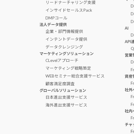
リードナーチャリング支援
D
インサイドセールスPack
D
DMPコール
D
法人データ提供
AI
企業・部門情報提供
D
インテントデータ提供
AP
データクレンジング
Q
マーケティングソリューション
営業
CLevelアプローチ
D
マーケティング戦略策定
F
WEBセミナー総合支援サービス
資産
F
顧客満足度調査
社外
グローバルソリューション
F
日本進出支援サービス
F
海外進出支援サービス
社内
F
チャ
F