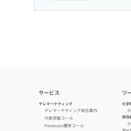
サービス
ツ
テレマーケティング
化学
テレマーケティング総合案内
D
保存
代表突破コール
D
Permission獲得コール
マー