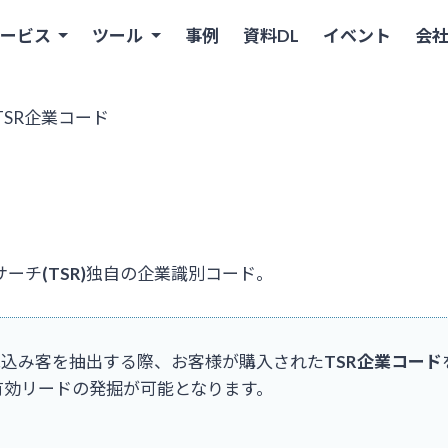
サービス
ツール
事例
資料DL
イベント
会
SR企業コード
サーチ
(TSR)
独自の企業識別コード。
®」で見込み客を抽出する際、お客様が購入された
TSR企業コード
有効リードの発掘が可能となります。