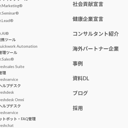
社会貢献宣言
r.Marketing®
r.Seminar®
健康企業宣言
r.Lead®
コンサルタント紹介
r.AI®
I連携ツール
uickwork Automation
海外パートナー企業
管理ツール
r.Sales®
事例
reshsales Suite
管理
資料DL
reshservice
ヘルプデスク
reshdesk
ブログ
reshdesk Omni
ヘルプデスク
採用
reshservice
ットボット・FAQ管理
reshchat