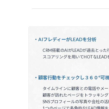
・AIフレディーがLEADを分析
CRM搭載のAIがLEADが過去とっ
スコアリングを用いてHOTなLEA
・顧客行動をチェックし３６０°可
タイムラインに顧客との電話やメー
顧客が訪れたページをトラッキング
SNSプロフィールの写真や会社の
1つのページで多角的なLEAD情報