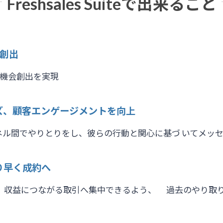
Freshsales Suiteで出来ること
を創出
の機会創出を実現
ズ、顧客エンゲージメントを向上
チャネル間でやりとりをし、彼らの行動と関心に基づ いてメッ
り早く成約へ
析、収益につながる取引へ集中できるよう、 過去のやり取