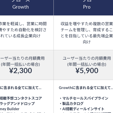
Growth
Pro
作業を軽減し、営業に時間
収益を増やすため複数の営
費やすため自動化を検討さ
チームを管理し、育成する
れている成長企業向け
とを目指している最先端企
向け
ユーザー当たりの月額費用
ユーザー当たりの月額費用
(年間一括払いの場合)
(年間一括払いの場合)
¥2,300
¥5,900
eeに含まれる全てに加えて…
Growthに含まれる全てに加えて
I搭載予想コンタクトスコア
・マルチセールスパイプライン
ラッグアンドドロップ
・製品カタログ
ney Builder
・AI搭載ディールインサイト